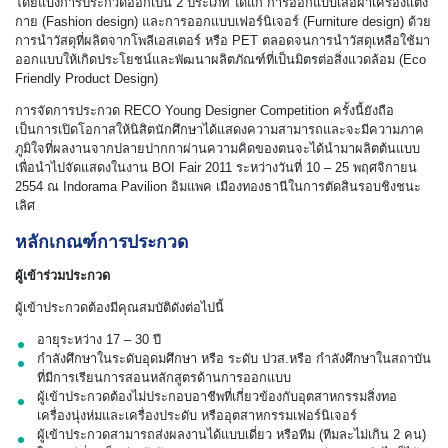
โดยแบ่งการประกวดออกเป็น 2 ประเภท ได้แก่ การออกแบบเสื้อผ้าเครื่องแต่ง
กาย (Fashion design) และการออกแบบเฟอร์นิเจอร์ (Furniture design) ด้วย
การนำวัสดุที่ผลิตจากโพลีเอสเตอร์ หรือ PET ตลอดจนการนำวัสดุเหลือใช้มา
ออกแบบให้เกิดประโยชน์และพัฒนาผลิตภัณฑ์ที่เป็นมิตรต่อสิ่งแวดล้อม (Eco
Friendly Product Design)
การจัดการประกวด RECO Young Designer Competition ครั้งนี้ยังถือ
เป็นการเปิดโอกาสให้นิสิตนักศึกษาได้แสดงความสามารถและจะมีความภาค
ภูมิใจที่ผลงานจากปลายปากกาผ่านความคิดของตนจะได้นำมาผลิตต้นแบบ
เพื่อนำไปจัดแสดงในงาน BOI Fair 2011 ระหว่างวันที่ 10 – 25 พฤศจิกายน
2554 ณ Indorama Pavilion อิมแพค เมืองทองธานีในการตัดสินรอบชิงชนะ
เลิศ
หลักเกณฑ์การประกวด
ผู้เข้าร่วมประกวด
ผู้เข้าประกวดต้องมีคุณสมบัติดังต่อไปนี้
อายุระหว่าง 17 – 30 ปี
กำลังศึกษาในระดับอุดมศึกษา หรือ ระดับ ปวส.หรือ กำลังศึกษาในสถาบัน
ที่มีการเรียนการสอนหลักสูตรด้านการออกแบบ
ผู้เข้าประกวดต้องไม่ประกอบอาชีพที่เกี่ยวข้องกับอุตสาหกรรมสิ่งทอ
เครื่องนุ่งห่มและเครื่องประดับ หรืออุตสาหกรรมเฟอร์นิเจอร์
ผู้เข้าประกวดสามารถส่งผลงานได้แบบเดี่ยว หรือทีม (ทีมละไม่เกิน 2 คน)