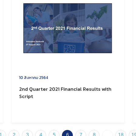
10 สิงหาคม 2564
2nd Quarter 2021 Financial Results with
Script
1
2
3
4
5
6
7
8
...
18
1