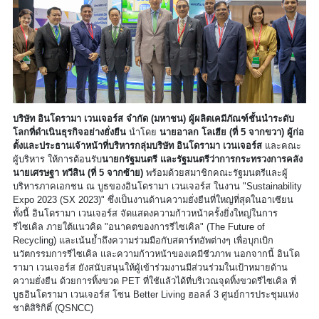
บริษัท อินโดรามา เวนเจอร์ส จำกัด (มหาชน) ผู้ผลิตเคมีภัณฑ์ชั้นนำระดับ
โลกที่ดำเนินธุรกิจอย่างยั่งยืน
นำโดย
นายอาลก โลเฮีย (ที่ 5 จากขวา) ผู้ก่อ
ตั้งและประธานเจ้าหน้าที่บริหารกลุ่มบริษัท อินโดรามา เวนเจอร์ส
และคณะ
ผู้บริหาร ให้การต้อนรับ
นายกรัฐมนตรี และรัฐมนตรีว่าการกระทรวงการคลัง
นายเศรษฐา ทวีสิน (ที่ 5 จากซ้าย)
พร้อมด้วยสมาชิกคณะรัฐมนตรีและผู้
บริหารภาคเอกชน ณ บูธของอินโดรามา เวนเจอร์ส ในงาน "Sustainability
Expo 2023 (SX 2023)" ซึ่งเป็นงานด้านความยั่งยืนที่ใหญ่ที่สุดในอาเซียน
ทั้งนี้ อินโดรามา เวนเจอร์ส จัดแสดงความก้าวหน้าครั้งยิ่งใหญ่ในการ
รีไซเคิล ภายใต้แนวคิด "อนาคตของการรีไซเคิล" (The Future of
Recycling) และเน้นย้ำถึงความร่วมมือกับสตาร์ทอัพต่างๆ เพื่อบุกเบิก
นวัตกรรมการรีไซเคิล และความก้าวหน้าของเคมีชีวภาพ นอกจากนี้ อินโด
รามา เวนเจอร์ส ยังสนับสนุนให้ผู้เข้าร่วมงานมีส่วนร่วมในเป้าหมายด้าน
ความยั่งยืน ด้วยการทิ้งขวด PET ที่ใช้แล้วได้ที่บริเวณจุดทิ้งขวดรีไซเคิล ที่
บูธอินโดรามา เวนเจอร์ส โซน Better Living ฮอลล์ 3 ศูนย์การประชุมแห่ง
ชาติสิริกิติ์ (QSNCC)