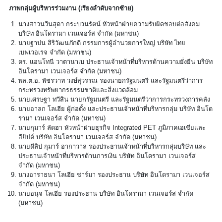
ภาพกลุ่มผู้บริหารร่วมงาน (เรียงลำดับจากซ้าย)
นางสาวนวีนสุดา กระบวนรัตน์ หัวหน้าฝ่ายความรับผิดชอบต่อสังคม
บริษัท อินโดรามา เวนเจอร์ส จำกัด (มหาชน)
นายฐาปน สิริวัฒนภักดี กรรมการผู้อำนวยการใหญ่ บริษัท ไทย
เบฟเวอเรจ จำกัด (มหาชน)
ดร. แอนโทนี วาตานาเบ ประธานเจ้าหน้าที่บริหารด้านความยั่งยืน บริษัท
อินโดรามา เวนเจอร์ส จำกัด (มหาชน)
พล.ต.อ. พัชรวาท วงษ์สุวรรณ รองนายกรัฐมนตรี และรัฐมนตรีว่าการ
กระทรวงทรัพยากรธรรมชาติและสิ่งแวดล้อม
นายเศรษฐา ทวีสิน นายกรัฐมนตรี และรัฐมนตรีว่าการกระทรวงการคลัง
นายอาลก โลเฮีย ผู้ก่อตั้ง และประธานเจ้าหน้าที่บริหารกลุ่ม บริษัท อินโด
รามา เวนเจอร์ส จำกัด (มหาชน)
นายกุมาร์ ลัดฮา หัวหน้าฝ่ายธุรกิจ Integrated PET ภูมิภาคเอเชียและ
อียิปต์ บริษัท อินโดรามา เวนเจอร์ส จำกัด (มหาชน)
นายดีลิป กุมาร์ อากาวาล รองประธานเจ้าหน้าที่บริหารกลุ่มบริษัท และ
ประธานเจ้าหน้าที่บริหารด้านการเงิน บริษัท อินโดรามา เวนเจอร์ส
จำกัด (มหาชน)
นางอาราธนา โลเฮีย ชาร์มา รองประธาน บริษัท อินโดรามา เวนเจอร์ส
จำกัด (มหาชน)
นายอนุจ โลเฮีย รองประธาน บริษัท อินโดรามา เวนเจอร์ส จำกัด
(มหาชน)