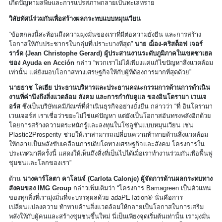
เกิดปัญหามลพิษและการแปรสภาพกลายเป็นทะเลทราย
วิสัยทัศน์ร่วมกันเพื่อสร้างผลกระทบแบบหมุนเวียน
“ข้อตกลงนี้สะท้อนถึงความมุ่งมั่นของเราที่มีต่อความยั่งยืน และการสร้าง
โอกาสให้กับประชากรในกลุ่มที่เปราะบางที่สุด”
นาย ฌ็อง-คริสต็อฟ เจอร์
ราร์ด (Jean Christophe Gerard) ผู้ประสานงานระดับภูมิภาคในเขตซาเฮล
ของ Ayuda en Acción
กล่าว “พวกเราไม่ได้เพียงแค่แก้ไขปัญหาสิ่งแวดล้อม
เท่านั้น แต่ยังมอบโอกาสทางเศรษฐกิจให้กับผู้ที่ต้องการมากที่สุดด้วย”
นายยาช โลเฮีย ประธานบริหารและประธานคณะกรรมการด้านการดำเนิน
งานที่คำนึงถึงสิ่งแวดล้อม สังคม และการกำกับดูแล ของอินโดรามา เวนเจ
อร์ส
ซึ่งเป็นบริษัทเคมีภัณฑ์ที่ดำเนินธุรกิจอย่างยั่งยืน กล่าวว่า “ที่ อินโดรามา
เวนเจอร์ส เราเชื่อว่าขยะไม่ใช่แค่ปัญหา แต่ยังเป็นโอกาสอันทรงพลังอีกด้วย
โดยการสร้างความตระหนักรู้และลงทุนในโซลูชันแบบหมุนเวียน เช่น
Plastic2Prosperity ช่วยให้เราสามารถเปลี่ยนความท้าทายด้านสิ่งแวดล้อม
ให้กลายเป็นพลังขับเคลื่อนการเติบโตทางเศรษฐกิจและสังคม โครงการใน
ประเทศมาลีครั้งนี้ แสดงให้เห็นถึงสิ่งที่เป็นไปได้เมื่อเราทำงานร่วมกันเพื่อฟื้นฟู
ชุมชนและโลกของเรา”
ด้าน
นางคาร์โลตา คาโลนจ์ (Carlota Calonje) ผู้จัดการด้านผลกระทบทาง
สังคมของ IMG Group
กล่าวเพิ่มเติมว่า “โครงการ Bamagreen เป็นตัวแทน
ของทุกสิ่งที่เรามุ่งมั่นที่จะบรรลุผลด้วย adaPETation® นั่นคือการ
เปลี่ยนแปลงความ ท้าทายด้านสิ่งแวดล้อมให้กลายเป็นโอกาสในการเสริม
พลังให้กับผู้คนและสร้างชุมชนขึ้นใหม่ นี่เป็นเพียงจุดเริ่มต้นเท่านั้น เรามุ่งมั่น