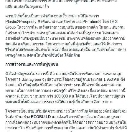
เป็นโครงการส่งเสริมการรีไซเคิล และการปลูกป่าทดแทน ที่สร้างความ
เปลี่ยนแปลงในกรุงบามาโก
ความริเริ่มนี้นับเป็นการดำเนินงานครั้งแรกภายใต้โครงการ
Plastic2Prosperity ซึ่งพัฒนาผ่านเครือข่าย adaPETation® โดย IMG
Group โครงการนี้จะเสริมสร้างการหมุนเวียนของพลาสติก ในขณะเดียวกัน
ก็สร้างประโยชน์ทางเศรษฐกิจและสังคมได้อย่างเป็นรูปธรรม โดยเฉพาะ
อย่างยิ่งสำหรับชุมชนที่เปราะบาง เช่น ประชาชนที่ต้องอพยพเนื่องจากความ
ขัดแย้ง สตรีและเยาวชน โดยความร่วมมือนี้มุ่งหวังที่จะแสดงให้เห็นว่าการ
รีไซเคิลไม่เพียงแต่เป็นประโยชน์ต่อสิ่งแวดล้อมเท่านั้น แต่ยังสร้างโอกาสทาง
เศรษฐกิจและสังคมในบริบทที่ซับซ้อนได้อีกด้วย
การสร้างงานและการฟื้นฟูชุมชน
หัวใจสำคัญของโครงการนี้ คือ ความมุ่งมั่นในการพัฒนาอย่างครอบคลุม
โครงการ Bamagreen จะมีส่วนร่วมโดยตรงกับผู้คนประมาณ 1,950 คน ซึ่ง
ร้อยละ 40 เป็นผู้หญิง ซึ่งมีโอกาสในการจ้างงานที่มีความมั่นคงผ่านความ
พยายามในการสร้างความตระหนักรู้ด้านรีไซเคิลและสิ่งแวดล้อม นอกจากนี้
คาดว่าจะมีประชาชนมากกว่า 100,000 คน ได้รับประโยชน์จากการปลูกป่า
ทดแทนทั่วทั้งเมืองและการรณรงค์ให้ความรู้เกี่ยวกับการจัดการขยะ
โครงการนี้จะช่วยเสริมขีดความสามารถในการรีไซเคิลขององค์กรเพื่อสังคม
ในท้องถิ่นอย่าง
ECOBUILD
และส่งเสริมการศึกษาสิ่งแวดล้อมแบบบูรณา
การเพื่อลดผลกระทบจากขยะพลาสติกที่ไม่ได้รับการจัดการอย่างเหมาะสมใน
กรุงบามาโก ซึ่งเผชิญกับการทิ้งขยะแบบเปิด และการตัดไม้ทำลายป่า ที่เร่งให้