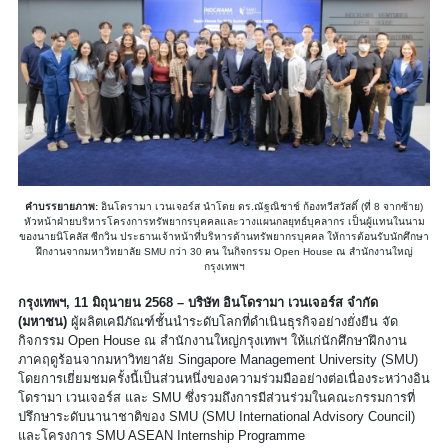
คำบรรยายภาพ:
อินโดรามา เวนเจอร์ส นำโดย ดร.ณัฐณิชาช์ ก้องทวีสวัสดิ์ (ที่ 8 จากซ้าย)
หัวหน้าฝ่ายบริหารโครงการทรัพยากรบุคคลและวางแผนกลยุทธ์บุคลากร เป็นผู้แทนในนาม
ของนายนิโคลัส ซีกวิน ประธานเจ้าหน้าที่บริหารด้านทรัพยากรบุคคล ให้การต้อนรับนักศึกษา
ฝึกงานจากมหาวิทยาลัย SMU กว่า 30 คน ในกิจกรรม Open House ณ สำนักงานใหญ่
กรุงเทพฯ
กรุงเทพฯ, 11 มิถุนายน 2568 – บริษัท อินโดรามา เวนเจอร์ส จำกัด
(มหาชน)
ผู้ผลิตเคมีภัณฑ์ชั้นนำระดับโลกที่ดำเนินธุรกิจอย่างยั่งยืน จัด
กิจกรรม Open House ณ สำนักงานใหญ่กรุงเทพฯ ให้แก่นักศึกษาฝึกงาน
ภาคฤดูร้อนจากมหาวิทยาลัย Singapore Management University (SMU)
โดยการเยี่ยมชมครั้งนี้เป็นส่วนหนึ่งของความร่วมมืออย่างต่อเนื่องระหว่างอิน
โดรามา เวนเจอร์ส และ SMU ซึ่งรวมถึงการมีส่วนร่วมในคณะกรรมการที่
ปรึกษาระดับนานาชาติของ SMU (SMU International Advisory Council)
และโครงการ SMU ASEAN Internship Programme