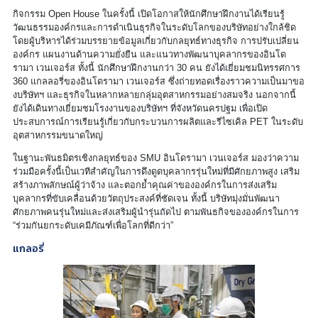
กิจกรรม Open House ในครั้งนี้ เปิดโอกาสให้นักศึกษาฝึกงานได้เรียนรู้
วัฒนธรรมองค์กรและการดำเนินธุรกิจในระดับโลกของบริษัทอย่างใกล้ชิด
โดยผู้บริหารได้ร่วมบรรยายข้อมูลเกี่ยวกับกลยุทธ์ทางธุรกิจ การปรับเปลี่ยน
องค์กร แผนงานด้านความยั่งยืน และแนวทางพัฒนาบุคลากรของอินโด
รามา เวนเจอร์ส ทั้งนี้ นักศึกษาฝึกงานกว่า 30 คน ยังได้เยี่ยมชมนิทรรศการ
360 แกลลอรี่ของอินโดรามา เวนเจอร์ส ซึ่งถ่ายทอดเรื่องราวความเป็นมาขอ
งบริษัทฯ และธุรกิจในหลากหลายกลุ่มอุตสาหกรรมอย่างสมจริง นอกจากนี้
ยังได้เดินทางเยี่ยมชมโรงงานของบริษัทฯ ที่จังหวัดนครปฐม เพื่อเปิด
ประสบการณ์การเรียนรู้เกี่ยวกับกระบวนการผลิตและรีไซเคิล PET ในระดับ
อุตสาหกรรมขนาดใหญ่
ในฐานะพันธมิตรเชิงกลยุทธ์ของ SMU อินโดรามา เวนเจอร์ส มองว่าความ
ร่วมมือครั้งนี้เป็นเวทีสำคัญในการดึงดูดบุคลากรรุ่นใหม่ที่มีศักยภาพสูง เสริม
สร้างภาพลักษณ์ผู้ว่าจ้าง และตอกย้ำคุณค่าขององค์กรในการส่งเสริม
บุคลากรที่ขับเคลื่อนด้วยวัตถุประสงค์ที่ชัดเจน ทั้งนี้ บริษัทมุ่งมั่นพัฒนา
ศักยภาพคนรุ่นใหม่และส่งเสริมผู้นำรุ่นถัดไป ตามพันธกิจขององค์กรในการ
“ร่วมกันยกระดับเคมีภัณฑ์เพื่อโลกที่ดีกว่า”
แกลอรี่