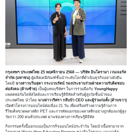
กรุงเทพฯ ประเทศไทย 25 พฤศจิกายน 2568 — บริษัท อินโดรามา เวนเจอร์ส
จำกัด (มหาชน)
ผู้ผลิตเคมีภัณฑ์ชั้นนำระดับโลกที่ดำเนินธุรกิจอย่างยั่งยืน
โดยมี
นางสาวนวีนสุดา กระบวนรัตน์ รองประธานร่วมฝ่ายความรับผิดชอบ
ต่อสังคม (ด้านซ้าย)
เป็นผู้แทนบริษัทฯ ในการร่วมมือกับ
YoungHappy
แพลตฟอร์มไลฟ์สไตล์และการเรียนรู้ดิจิทัลสำหรับผู้สูงวัยชั้นนำของ
ประเทศไทย นำโดย
นางสาววริศรา กลีบบัว CEO และผู้ร่วมก่อตั้ง (ด้านขวา)
เปิดตัวโครงการออนไลน์ต่อเนื่อง 21 วัน เพื่อเสริมสร้างความรู้ด้านการ
รีไซเคิลขวดพลาสติก PET และการคัดแยกขยะพลาสติกอย่างถูกต้องแก่ผู้สูง
วัยกว่า 200 คนทั่วประเทศ ผ่านช่องทางการเรียนรู้ดิจิทัล
กิจกรรมครั้งนี้ออกแบบเป็นภารกิจออนไลน์ประจำวัน โดยนำเนื้อหามาจาก
โครงการ Waste Hero Education Program ของอินโดรามา เวนเจอร์ส