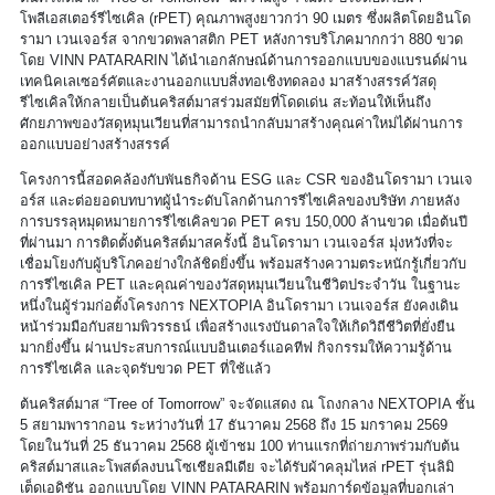
โพลีเอสเตอร์รีไซเคิล (rPET) คุณภาพสูงยาวกว่า 90 เมตร ซึ่งผลิตโดยอินโด
รามา เวนเจอร์ส จากขวดพลาสติก PET หลังการบริโภคมากกว่า 880 ขวด
โดย VINN PATARARIN ได้นำเอกลักษณ์ด้านการออกแบบของแบรนด์ผ่าน
เทคนิคเลเซอร์คัตและงานออกแบบสิ่งทอเชิงทดลอง มาสร้างสรรค์วัสดุ
รีไซเคิลให้กลายเป็นต้นคริสต์มาสร่วมสมัยที่โดดเด่น สะท้อนให้เห็นถึง
ศักยภาพของวัสดุหมุนเวียนที่สามารถนำกลับมาสร้างคุณค่าใหม่ได้ผ่านการ
ออกแบบอย่างสร้างสรรค์
โครงการนี้สอดคล้องกับพันธกิจด้าน ESG และ CSR ของอินโดรามา เวนเจ
อร์ส และต่อยอดบทบาทผู้นำระดับโลกด้านการรีไซเคิลของบริษัท ภายหลัง
การบรรลุหมุดหมายการรีไซเคิลขวด PET ครบ 150,000 ล้านขวด เมื่อต้นปี
ที่ผ่านมา การติดตั้งต้นคริสต์มาสครั้งนี้ อินโดรามา เวนเจอร์ส มุ่งหวังที่จะ
เชื่อมโยงกับผู้บริโภคอย่างใกล้ชิดยิ่งขึ้น พร้อมสร้างความตระหนักรู้เกี่ยวกับ
การรีไซเคิล PET และคุณค่าของวัสดุหมุนเวียนในชีวิตประจำวัน ในฐานะ
หนึ่งในผู้ร่วมก่อตั้งโครงการ NEXTOPIA อินโดรามา เวนเจอร์ส ยังคงเดิน
หน้าร่วมมือกับสยามพิวรรธน์ เพื่อสร้างแรงบันดาลใจให้เกิดวิถีชีวิตที่ยั่งยืน
มากยิ่งขึ้น ผ่านประสบการณ์แบบอินเตอร์แอคทีฟ กิจกรรมให้ความรู้ด้าน
การรีไซเคิล และจุดรับขวด PET ที่ใช้แล้ว
ต้นคริสต์มาส “Tree of Tomorrow” จะจัดแสดง ณ โถงกลาง NEXTOPIA ชั้น
5 สยามพารากอน ระหว่างวันที่ 17 ธันวาคม 2568 ถึง 15 มกราคม 2569
โดยในวันที่ 25 ธันวาคม 2568 ผู้เข้าชม 100 ท่านแรกที่ถ่ายภาพร่วมกับต้น
คริสต์มาสและโพสต์ลงบนโซเชียลมีเดีย จะได้รับผ้าคลุมไหล่ rPET รุ่นลิมิ
เต็ดเอดิชัน ออกแบบโดย VINN PATARARIN พร้อมการ์ดข้อมูลที่บอกเล่า