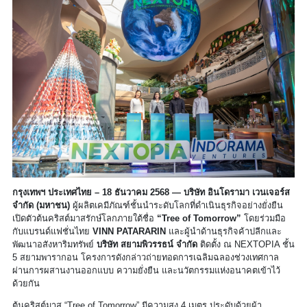
กรุงเทพฯ ประเทศไทย – 18 ธันวาคม 2568 — บริษัท อินโดรามา เวนเจอร์ส
จำกัด (มหาชน)
ผู้ผลิตเคมีภัณฑ์ชั้นนำระดับโลกที่ดำเนินธุรกิจอย่างยั่งยืน
เปิดตัวต้นคริสต์มาสรักษ์โลกภายใต้ชื่อ
“Tree of Tomorrow”
โดยร่วมมือ
กับแบรนด์แฟชั่นไทย
VINN PATARARIN
และผู้นำด้านธุรกิจค้าปลีกและ
พัฒนาอสังหาริมทรัพย์
บริษัท สยามพิวรรธน์ จำกัด
ติดตั้ง ณ NEXTOPIA ชั้น
5 สยามพารากอน โครงการดังกล่าวถ่ายทอดการเฉลิมฉลองช่วงเทศกาล
ผ่านการผสานงานออกแบบ ความยั่งยืน และนวัตกรรมแห่งอนาคตเข้าไว้
ด้วยกัน
ต้นคริสต์มาส “Tree of Tomorrow” มีความสูง 4 เมตร ประดับด้วยผ้า