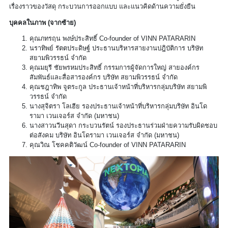
เรื่องราวของวัสดุ กระบวนการออกแบบ และแนวคิดด้านความยั่งยืน
บุคคลในภาพ (จากซ้าย)
คุณภทรฤน พงษ์ประสิทธิ์ Co-founder of VINN PATARARIN
นราทิพย์ รัตตประดิษฐ์ ประธานบริหารสายงานปฎิบัติการ บริษัท
สยามพิวรรธน์ จำกัด
คุณมยุรี ชัยพรหมประสิทธิ์ กรรมการผู้จัดการใหญ่ สายองค์กร
สัมพันธ์และสื่อสารองค์กร บริษัท สยามพิวรรธน์ จำกัด
คุณชฎาทิพ จูตระกูล ประธานเจ้าหน้าที่บริหารกลุ่มบริษัท สยามพิ
วรรธน์ จำกัด
นางสุจิตรา โลเฮีย รองประธานเจ้าหน้าที่บริหารกลุ่มบริษัท อินโด
รามา เวนเจอร์ส จำกัด (มหาชน)
นางสาวนวีนสุดา กระบวนรัตน์ รองประธานร่วมฝ่ายความรับผิดชอบ
ต่อสังคม บริษัท อินโดรามา เวนเจอร์ส จำกัด (มหาชน)
คุณวิณ โชคคติวัฒน์ Co-founder of VINN PATARARIN