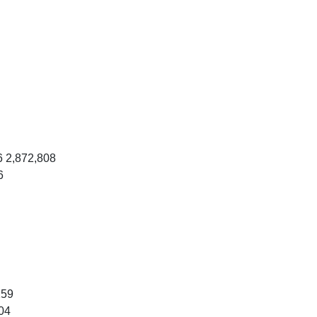
6 2,872,808
6
259
.04