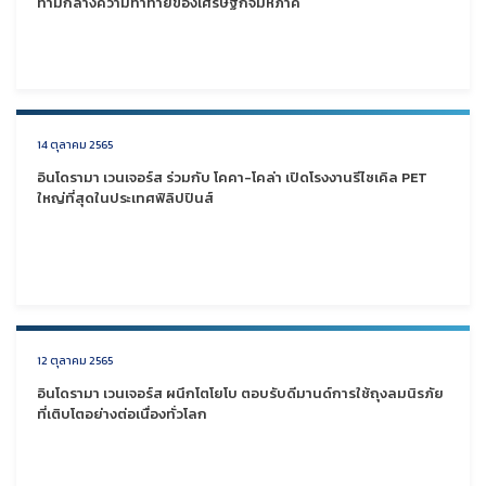
ท่ามกลางความท้าทายของเศรษฐกิจมหภาค
14 ตุลาคม 2565
อินโดรามา เวนเจอร์ส ร่วมกับ โคคา-โคล่า เปิดโรงงานรีไซเคิล PET
ใหญ่ที่สุดในประเทศฟิลิปปินส์
12 ตุลาคม 2565
อินโดรามา เวนเจอร์ส ผนึกโตโยโบ ตอบรับดีมานด์การใช้ถุงลมนิรภัย
ที่เติบโตอย่างต่อเนื่องทั่วโลก